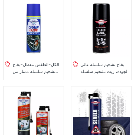
بخاخ تشحيم سلسلة عالي
الكل-الطقس معطل-بخاخ
الجودة، زيت تشحيم سلسلة
تشحيم سلسلة ممتاز من
200 مل
Road Chain Lube مصمم
لجميع الظروف الجوية، 300
مل