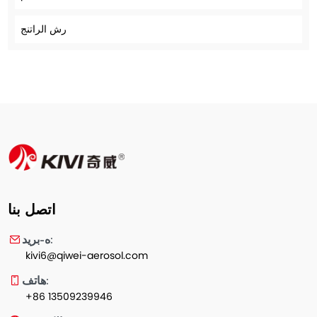
رش الراتنج
اتصل بنا
ه-بريد:
kivi6@qiwei-aerosol.com
هاتف:
+86 13509239946