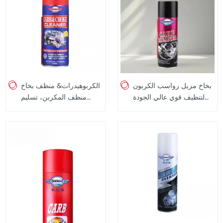
بخاخ مزيل رواسب الكربون
الكربوهيدرات& منظف بخاخ
لتنظيف قوي عالي الجودة
منظف المكربن، تسليم
منظف كارب للسيارة 450
سريع، سعر المصنع، 450
مل
مل