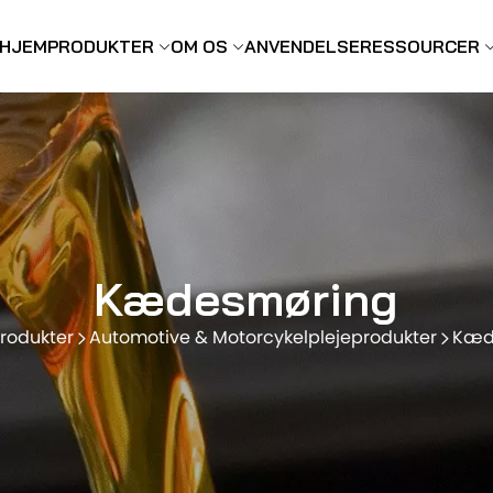
HJEM
PRODUKTER
OM OS
ANVENDELSE
RESSOURCER
Kædesmøring
rodukter
Automotive & Motorcykelplejeprodukter
Kæd