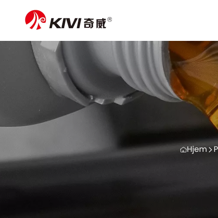
Hjem
P