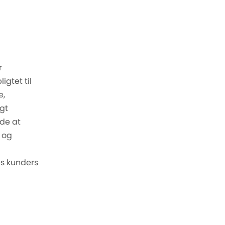
r
igtet til
e,
gt
nde at
i og
es kunders