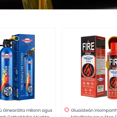
iú Ginearálta mBonn agus
Gluaisteán Iniompart