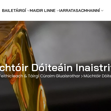
BAILE
TÁIRGÍ
MAIDIR LINNE
IARRATAS
ACMHAINNÍ
htóir Dóiteáin Inaistr
Feithicleach & Táirgí Cúraim Gluaisrothar
Múchtóir Dóite