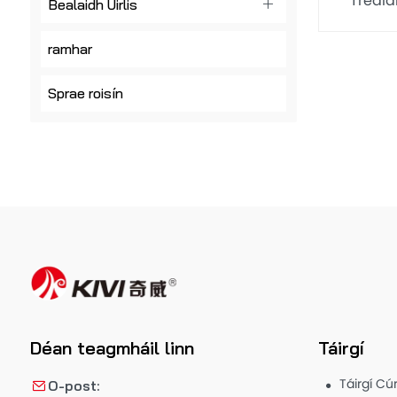
Treal
Bealaidh Uirlis
Dóiteá
do Ghl
ramhar
Sprae roisín
Déan teagmháil linn
Táirgí
Táirgí Cú
O-post: