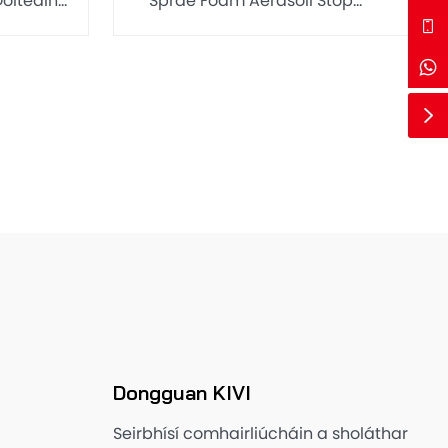
óiteáin
Sprae Foam Aerasóil Stop
Dóiteáin
Dóiteáin Gluaisteán Mion
Múchtóir Dóiteáin Gluaisteán
Inaistrithe Le 500ML
Saincheaptha/1000ML
Dongguan KIVI
Seirbhísí comhairliúcháin a sholáthar