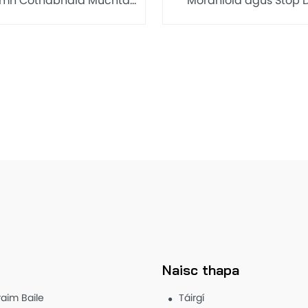
amh Cothabhála Múchta
Mórdhíola agus Stop D
in do Ghluaisteáin agus
Teaghlaigh, Múchtóir 
uaisrothair 950ML
Foam 500ml
Naisc thapa
raim Baile
Táirgí