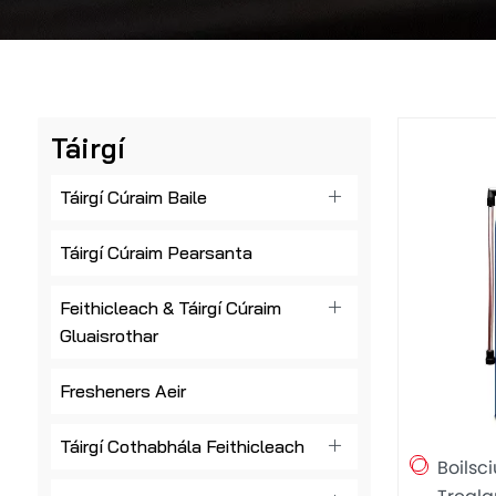
Táirgí
Táirgí Cúraim Baile
Táirgí Cúraim Pearsanta
Feithicleach & Táirgí Cúraim
Gluaisrothar
Fresheners Aeir
Táirgí Cothabhála Feithicleach
Boilsc