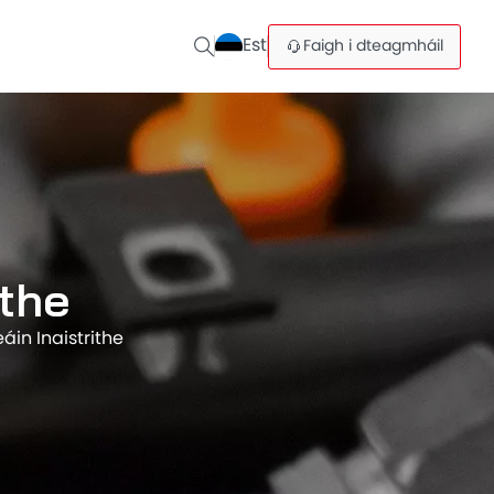
Est
Faigh i dteagmháil
ithe
áin Inaistrithe