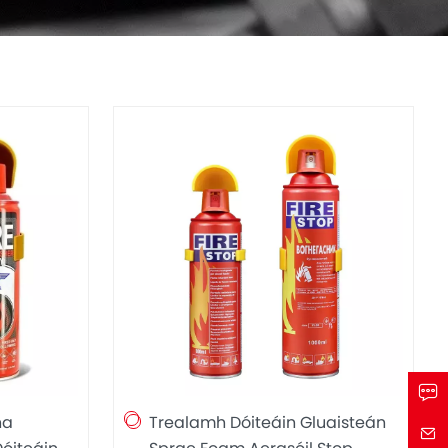
ha
Trealamh Dóiteáin Gluaisteán