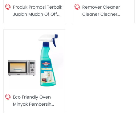
Remover Cleaner
Produk Promosi Terbaik
Cleaner Cleaner
Jualan Mudah Of Off
Microwave Foam
Oven Foam Cleaner
Cleanve Cleaner 397g
Microwave Microwave
yang berkualiti tinggi
Cook Grill Cleane
450ml
Eco Friendly Oven
Minyak Pembersih
Minyak Remover
Microwave Microwave
Oven Cleaner Foam
250ml