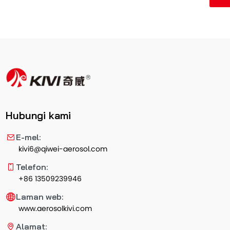
Hubungi kami
E-mel:
kivi6@qiwei-aerosol.com
Telefon:
+86 13509239946
Laman web:
www.aerosolkivi.com
Alamat: