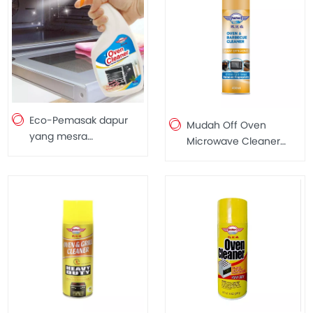
Eco-Pemasak dapur
Mudah Off Oven
yang mesra
Microwave Cleaner
permukaan Pembersih
Spray Reka Bentuk
Pembersih Pembersih
Baru Microwave
Pembersih Pembersih
Microwave Oven
Kuat untuk Microwave
Cleaner Barbecue
500ml
Cleaner 450ml