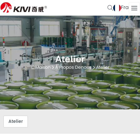
Fra
Atelier
Maison
À Propos Denous
Atelier
Atelier