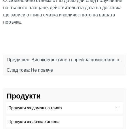
О: Обикновено отнема от 15 до 30 дни след получаване
на пълното плащане, действителната дата на доставка
ще зависи от типа смазка и количеството на вашата
поръчка.
Предишен:
Високоефективен спрей за почистване на вериги за мотоциклети и велосипеди 300 мл
След това: Не повече
Продукти
Продукти за домашна грижа
Продукти за лична хигиена