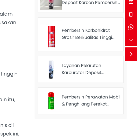
Deposit Karbon Pembersih
Kuat Kualitas Tinggi
dalam
Pembersih Karbohidrat
rusakan
Mobil 450Ml
Pembersih Karbohidrat
Grosir Berkualitas Tinggi
Semprotan Pembersih
Karbohidrat Kustom 450ml
Layanan Pelarutan
Karburator Deposit
tinggi-
Karburator Semprot
Pembersih Katup Throttle
Pembersih Karbohidrat
Pembersih Perawatan Mobil
n itu,
250ML
& Penghilang Perekat
Mudah Cuci untuk Melepas
Stiker 450ML
is oli
pek ini,