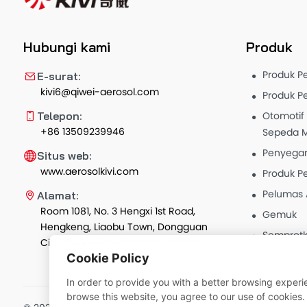
Hubungi kami
Produk
Produk P
E-surat:
kivi6@qiwei-aerosol.com
Produk P
Otomotif
Telepon:
+86 13509239946
Sepeda M
Penyegar
Situs web:
www.aerosolkivi.com
Produk P
Pelumas 
Alamat:
Room 1081, No. 3 Hengxi 1st Road,
Gemuk
Hengkeng, Liaobu Town, Dongguan
Semprotk
City, Guangdong Province, China
Cookie Policy
In order to provide you with a better browsing experie
browse this website, you agree to our use of cookies.