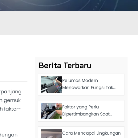
Berita Terbaru
Pelumas Modern
Menawarkan Fungsi Tak
rpanjang
Terduga Ini
ih gemuk
Faktor yang Perlu
 faktor-
Dipertimbangkan Saat
Memilih Gemuk Otomotif
Cara Mencapai Lingkungan
 dengan