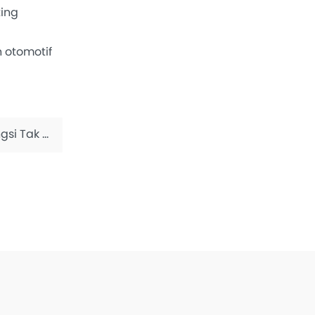
ing
 otomotif
rduga Ini