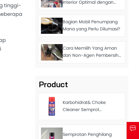
Interior Optimal dengan
 tinggi-
Bahan Pembersih
 seberapa
Bagian Mobil Penumpang
Mana yang Perlu Dilumasi?
dap
Cara Memilih Yang Aman
i
dan Non-Agen Pembersih
Beracun
Product
Karbohidrat& Choke
Cleaner Semprot
Pembersih Karburator
Pengiriman Cepat Harga
Pabrik 450ml
Semprotan Penghilang