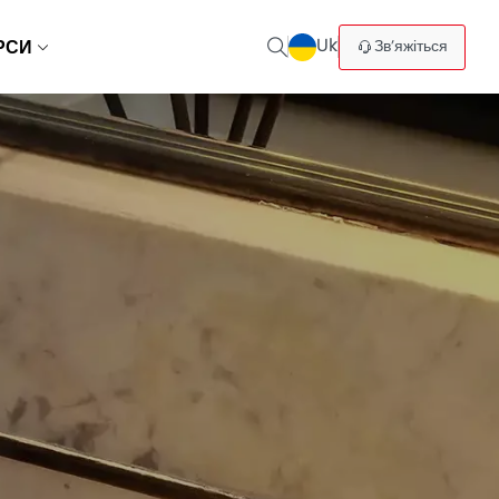
Uk
Зв’яжіться
РСИ