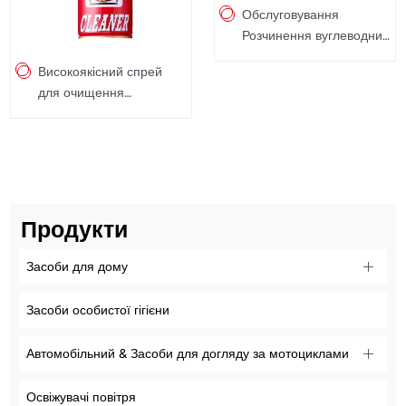
Обслуговування
Розчинення вуглеводних
відкладень на
Високоякісний спрей
карбюраторі Спрей для
для очищення
очищення дросельних
вуглеводів оптом, 450
заслінок Засіб для
мл
очищення вуглеводів
250 мл
Продукти
Засоби для дому
Засоби особистої гігієни
Автомобільний & Засоби для догляду за мотоциклами
Освіжувачі повітря