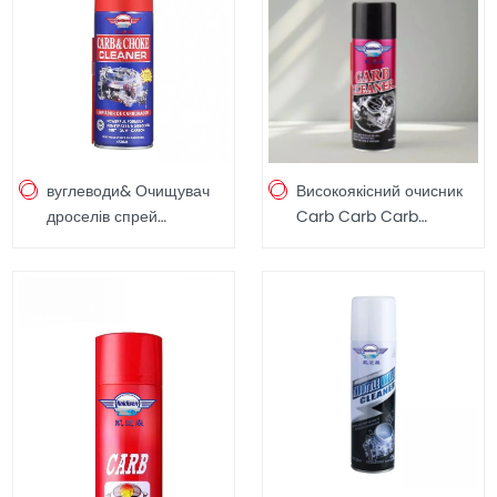
вуглеводи& Очищувач
Високоякісний очисник
дроселів спрей
Carb Carb Carb
Очищувач карбюраторів
Cleaner для видалення
Швидка доставка
нагару, 450 мл
Заводська ціна 450 мл